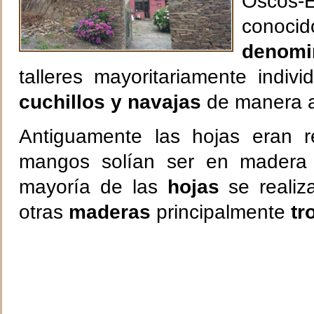
Oscos-E
cono
denomi
talleres mayoritariamente indiv
cuchillos y navajas
de manera a
Antiguamente las hojas eran r
mangos solían ser en madera 
mayoría de las
hojas
se reali
otras
maderas
principalmente
tr