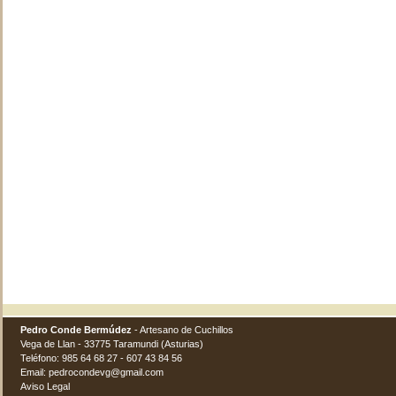
Pedro Conde Bermúdez
- Artesano de Cuchillos
Vega de Llan - 33775 Taramundi (Asturias)
Teléfono: 985 64 68 27 - 607 43 84 56
Email: pedrocondevg@gmail.com
Aviso Legal